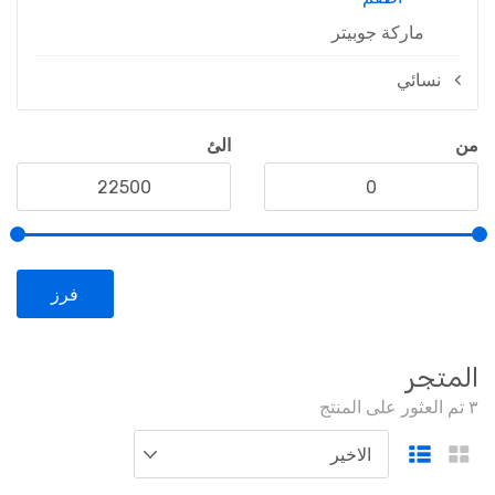
ماركة جوبيتر
نسائي
من
الئ
فرز
المتجر
٣ تم العثور على المنتج