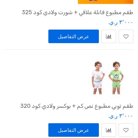
طقم مطبوع فانلة علاقي + شورت ولادي كود 325
٣٬٠٠٠ ر.ي.‏
عرض التفاصيل
طقم توبي مطبوع نص كم + بوكسر ولادي كود 320
٣٬٠٠٠ ر.ي.‏
عرض التفاصيل