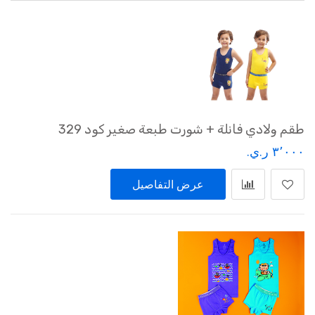
طقم ولادي فانلة + شورت طبعة صغير كود 329
٣٬٠٠٠ ر.ي.‏
عرض التفاصيل