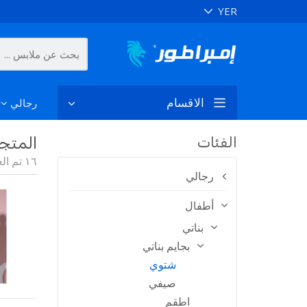
الاقسام
رجالي
الفئات
المتج
١٦ تم العثور على المنتج
رجالي
أطفال
بناتي
بجايم بناتي
شتوي
صيفي
اطقم