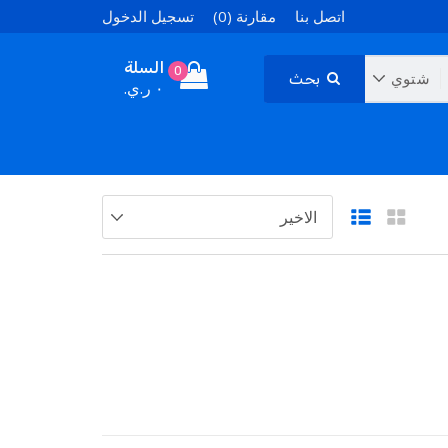
اتصل بنا
مقارنة (0)
تسجيل الدخول
السلة
0
بحث
٠ ر.ي.‏