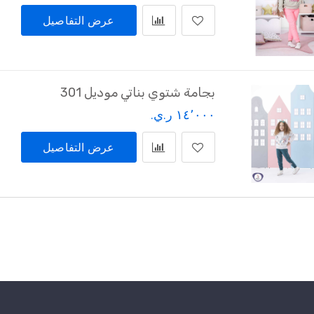
عرض التفاصيل
بجامة شتوي بناتي موديل 301
١٤٬٠٠٠ ر.ي.‏
عرض التفاصيل