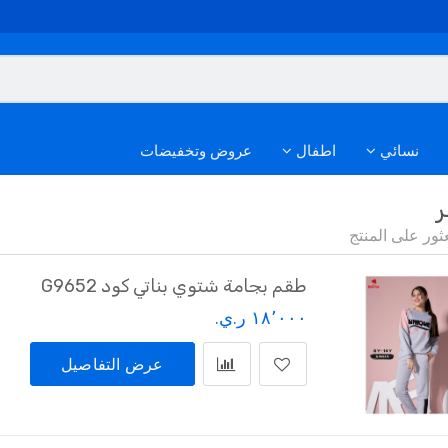
نسائي
اطفال
عروض وتخفيضات
ر
طقم بجامة شتوي بناتي كود G9652
١٨٬٠٠٠ ر.ي.‏
عرض التفاصيل